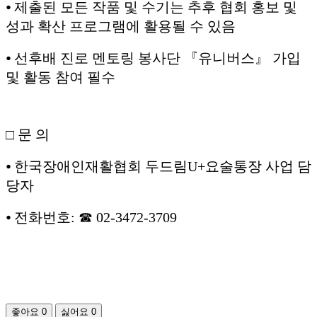
⦁ 제출된 모든 작품 및 수기는 추후 협회 홍보 및
성과 확산 프로그램에 활용될 수 있음
⦁ 선후배 진로 멘토링 봉사단 『유니버스』 가입
및 활동 참여 필수
□ 문 의
⦁ 한국장애인재활협회 두드림U+요술통장 사업 담
당자
⦁ 전화번호: ☎ 02-3472-3709
좋아요
0
싫어요
0