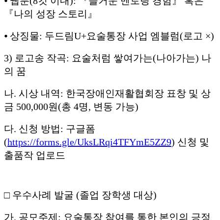
⦁ 웹툰(8컷 이내): 『즐거운 멘토링 경험』 혹은
『나의 성장 스토리』
⦁ 상징물: 두드림U+요술통장 사업 엠블럼(로고 ×)
3) 로고송 작곡: 요술처럼 쌓여가는(나아가는) 나
의 꿈
나. 시상 내역: 한국장애인재활협회장 표창 및 상
금 500,000원(총 4명, 변동 가능)
다. 신청 방법: 구글폼
(
https://forms.gle/UksLRqi4TFYmE5ZZ9
) 신청 및
출품작 업로드
□ 우수사례 발굴 (졸업 장학생 대상)
가. 공모주제: 요술통장 참여를 통한 본인의 긍정