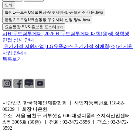
인쇄
붙임1-두드림U요술통장-우수사례-및-공모전-안내문.hwp
붙임2-두드림U요술통장-우수사례-신청-양식.hwp
요술통장-SNS-홍보용-포스터.jpg
«
[H!두드림투게더] 2026 H!두드림투게더 대학(원)생 장학생
면접 심사 안내
[위기가정 지원사업] LG유플러스 위기가정 장애청(소)년 지원
사업 안내
»
목록보기
개인정보처리방침
|
이용약관
|
이메일무단수집거부
사단법인 한국장애인재활협회 ㅣ 사업자등록번호 118-82-
00229 ㅣ 회장 나운환
주소 : 서울 금천구 서부샛길 606 대성디폴리스지식산업센터
A동 3005호 (30층) ㅣ 전화 : 02-3472-3556 ㅣ 팩스 : 02-3472-
3592