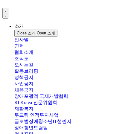
콘
텐
츠
로
소개
건
Close 소개
Open 소개
너
인사말
뛰
연혁
기
협회소개
조직도
오시는길
활동브리핑
정책공지
사업공지
채용공지
장애포괄적 국제개발협력
RI Korea 전문위원회
재활복지
두드림 인적투자사업
글로벌장애청소년IT챌린지
장애청년드림팀
청년포럼