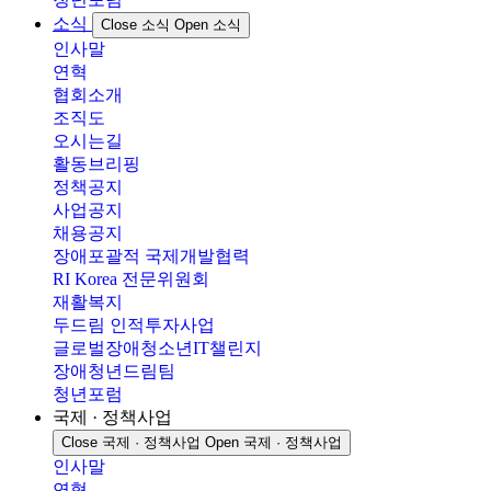
소식
Close 소식
Open 소식
인사말
연혁
협회소개
조직도
오시는길
활동브리핑
정책공지
사업공지
채용공지
장애포괄적 국제개발협력
RI Korea 전문위원회
재활복지
두드림 인적투자사업
글로벌장애청소년IT챌린지
장애청년드림팀
청년포럼
국제 · 정책사업
Close 국제 · 정책사업
Open 국제 · 정책사업
인사말
연혁