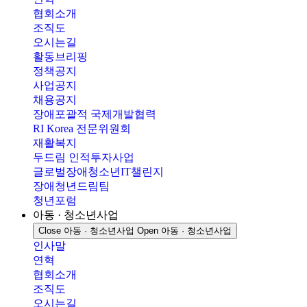
협회소개
조직도
오시는길
활동브리핑
정책공지
사업공지
채용공지
장애포괄적 국제개발협력
RI Korea 전문위원회
재활복지
두드림 인적투자사업
글로벌장애청소년IT챌린지
장애청년드림팀
청년포럼
아동 · 청소년사업
Close 아동 · 청소년사업
Open 아동 · 청소년사업
인사말
연혁
협회소개
조직도
오시는길