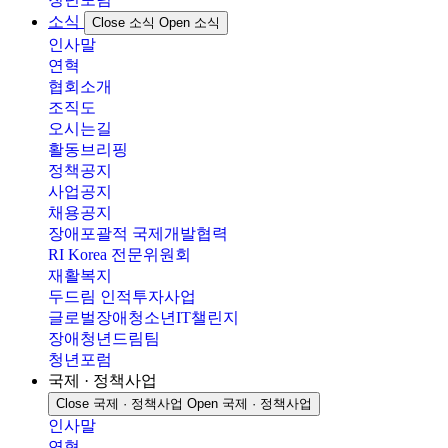
소식
Close 소식
Open 소식
인사말
연혁
협회소개
조직도
오시는길
활동브리핑
정책공지
사업공지
채용공지
장애포괄적 국제개발협력
RI Korea 전문위원회
재활복지
두드림 인적투자사업
글로벌장애청소년IT챌린지
장애청년드림팀
청년포럼
국제 · 정책사업
Close 국제 · 정책사업
Open 국제 · 정책사업
인사말
연혁