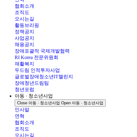
협회소개
조직도
오시는길
활동브리핑
정책공지
사업공지
채용공지
장애포괄적 국제개발협력
RI Korea 전문위원회
재활복지
두드림 인적투자사업
글로벌장애청소년IT챌린지
장애청년드림팀
청년포럼
아동 · 청소년사업
Close 아동 · 청소년사업
Open 아동 · 청소년사업
인사말
연혁
협회소개
조직도
오시는길