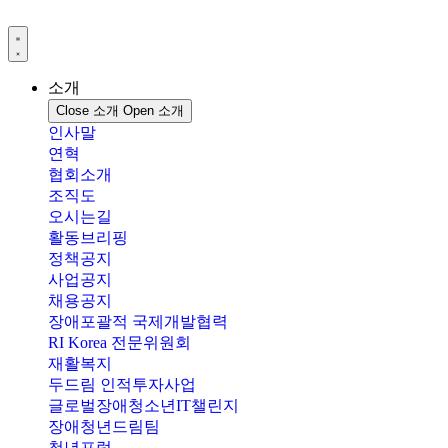
콘
텐
츠
로
소개
건
Close 소개
Open 소개
너
인사말
뛰
연혁
기
협회소개
조직도
오시는길
활동브리핑
정책공지
사업공지
채용공지
장애포괄적 국제개발협력
RI Korea 전문위원회
재활복지
두드림 인적투자사업
글로벌장애청소년IT챌린지
장애청년드림팀
청년포럼