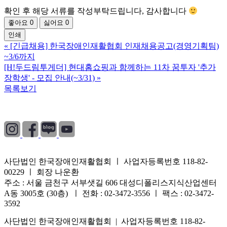
확인 후 해당 서류를 작성부탁드립니다, 감사합니다
좋아요
0
싫어요
0
인쇄
«
[긴급채용] 한국장애인재활협회 인재채용공고(경영기획팀)
~3/6까지
[H!두드림투게더] 현대홈쇼핑과 함께하는 11차 꿈투자 '추가
장학생' - 모집 안내(~3/31)
»
목록보기
개인정보처리방침
|
이용약관
|
이메일무단수집거부
사단법인 한국장애인재활협회 ㅣ 사업자등록번호 118-82-
00229 ㅣ 회장 나운환
주소 : 서울 금천구 서부샛길 606 대성디폴리스지식산업센터
A동 3005호 (30층) ㅣ 전화 : 02-3472-3556 ㅣ 팩스 : 02-3472-
3592
사단법인 한국장애인재활협회 | 사업자등록번호 118-82-