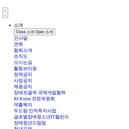
콘
텐
츠
로
소개
건
Close 소개
Open 소개
너
인사말
뛰
연혁
기
협회소개
조직도
오시는길
활동브리핑
정책공지
사업공지
채용공지
장애포괄적 국제개발협력
RI Korea 전문위원회
재활복지
두드림 인적투자사업
글로벌장애청소년IT챌린지
장애청년드림팀
청년포럼