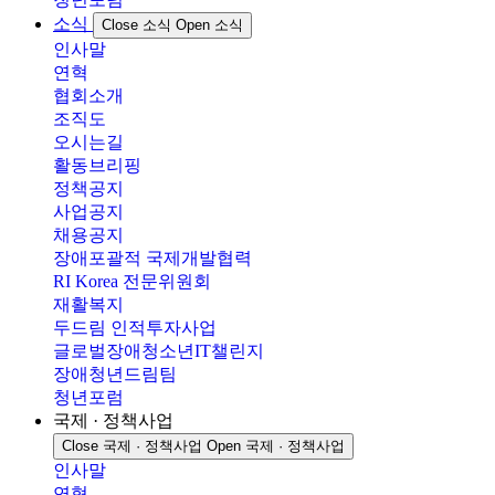
소식
Close 소식
Open 소식
인사말
연혁
협회소개
조직도
오시는길
활동브리핑
정책공지
사업공지
채용공지
장애포괄적 국제개발협력
RI Korea 전문위원회
재활복지
두드림 인적투자사업
글로벌장애청소년IT챌린지
장애청년드림팀
청년포럼
국제 · 정책사업
Close 국제 · 정책사업
Open 국제 · 정책사업
인사말
연혁