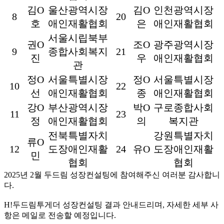
김O
울산광역시장
김O
인천광역시장
8
20
호
애인재활협회
은
애인재활협회
서울시립북부
권O
조O
광주광역시장
9
종합사회복지
21
진
우
애인재활협회
관
정O
서울특별시장
정O
서울특별시장
10
22
선
애인재활협회
종
애인재활협회
강O
부산광역시장
박O
구로종합사회
11
23
정
애인재활협회
의
복지관
전북특별자치
강원특별자치
류O
12
도장애인재활
24
유O
도장애인재활
민
협회
협회
2025년 2월 두드림 성장컨설팅에 참여해주신 여러분 감사합니
다.
H!두드림투게더 성장컨설팅 결과 안내드리며, 자세한 세부 사
항은 메일로 전송할 예정입니다.