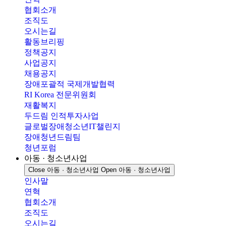
협회소개
조직도
오시는길
활동브리핑
정책공지
사업공지
채용공지
장애포괄적 국제개발협력
RI Korea 전문위원회
재활복지
두드림 인적투자사업
글로벌장애청소년IT챌린지
장애청년드림팀
청년포럼
아동 · 청소년사업
Close 아동 · 청소년사업
Open 아동 · 청소년사업
인사말
연혁
협회소개
조직도
오시는길