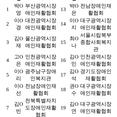
박O
부산광역시장
박O
전남장애인재
1
13
영
애인재활협회
은
활협회
이O
대전광역시장
이O
대구광역시장
2
14
경
애인재활협회
지
애인재활협회
서울시립북부
김O
울산광역시장
최O
3
15
종합사회복지
재
애인재활협회
나
관
고O
인천광역시장
김O
인천광역시장
4
16
은
애인재활협회
민
애인재활협회
이O
광주남구장애
김O
경기도장애인
5
17
리
인복지관
석
재활협회
이O
전남장애인재
권O
대구광역시장
6
18
선
활협회
수
애인재활협회
전북특별자치
김O
김O
대구광역시장
7
도장애인재활
19
빈
연
애인재활협회
협회