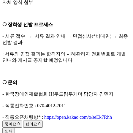
자체 양식 첨부
❍ 장학생 선발 프로세스
- 서류 접수 → 서류 결과 안내 → 면접심사(*비대면) → 최종
선발 결과
: 서류와 면접 결과는 합격자의 사례관리자 전화번호로 개별
안내와 게시글 공지할 예정입니다.
❍ 문의
- 한국장애인재활협회 H!두드림투게더 담당자 김민지
- 직통전화번호 : 070-4012-7011
- 직통오픈채팅방* :
https://open.kakao.com/o/seEk7Rhh
좋아요
0
싫어요
0
인쇄