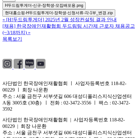
H두드림투게더-신규-장학생-모집배포용.png
현대홈쇼핑-H두드림투게더-장학생-신청서류-각-1부_변경.zip
«
[H!두드림투게더] 2025년 2월 성장컨설팅 결과 안내
[채용] 한국장애인재활협회 두드림팀 시간제 근로자 채용공고
(~3/18까지)
»
목록보기
개인정보처리방침
|
이용약관
|
이메일무단수집거부
사단법인 한국장애인재활협회 ㅣ 사업자등록번호 118-82-
00229 ㅣ 회장 나운환
주소 : 서울 금천구 서부샛길 606 대성디폴리스지식산업센터
A동 3005호 (30층) ㅣ 전화 : 02-3472-3556 ㅣ 팩스 : 02-3472-
3592
사단법인 한국장애인재활협회 | 사업자등록번호 118-82-
00229 | 회장 나운환
주소 : 서울 금천구 서부샛길 606 대성디폴리스지식산업센터