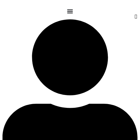
콘
텐
츠
로
건
너
뛰
기