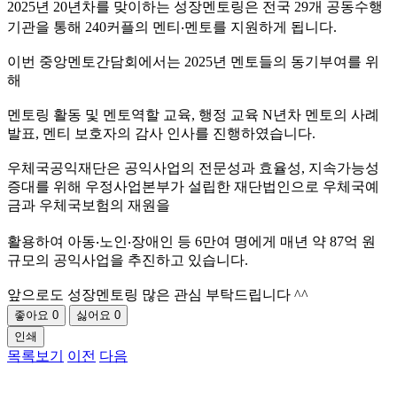
2025년 20년차를 맞이하는 성장멘토링은 전국 29개 공동수행
기관을 통해 240커플의 멘티‧멘토를 지원하게 됩니다.
이번 중앙멘토간담회에서는 2025년 멘토들의 동기부여를 위
해
멘토링 활동 및 멘토역할 교육, 행정 교육 N년차 멘토의 사례
발표, 멘티 보호자의 감사 인사를 진행하였습니다.
우체국공익재단은 공익사업의 전문성과 효율성, 지속가능성
증대를 위해 우정사업본부가 설립한 재단법인으로 우체국예
금과 우체국보험의 재원을
활용하여 아동‧노인‧장애인 등 6만여 명에게 매년 약 87억 원
규모의 공익사업을 추진하고 있습니다.
​앞으로도 성장멘토링 많은 관심 부탁드립니다 ^^
좋아요
0
싫어요
0
인쇄
목록보기
이전
다음
개인정보처리방침
|
이용약관
|
이메일무단수집거부