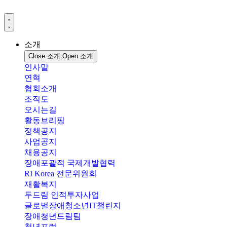
콘
텐
츠
로
소개
건
Close 소개
Open 소개
너
인사말
뛰
연혁
기
협회소개
조직도
오시는길
활동브리핑
정책공지
사업공지
채용공지
장애포괄적 국제개발협력
RI Korea 전문위원회
재활복지
두드림 인적투자사업
글로벌장애청소년IT챌린지
장애청년드림팀
청년포럼