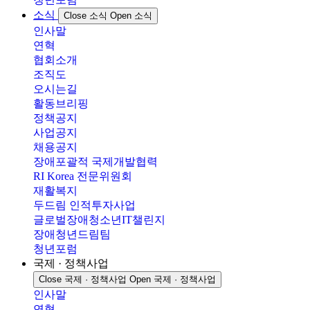
소식
Close 소식
Open 소식
인사말
연혁
협회소개
조직도
오시는길
활동브리핑
정책공지
사업공지
채용공지
장애포괄적 국제개발협력
RI Korea 전문위원회
재활복지
두드림 인적투자사업
글로벌장애청소년IT챌린지
장애청년드림팀
청년포럼
국제 · 정책사업
Close 국제 · 정책사업
Open 국제 · 정책사업
인사말
연혁