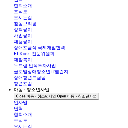
협회소개
조직도
오시는길
활동브리핑
정책공지
사업공지
채용공지
장애포괄적 국제개발협력
RI Korea 전문위원회
재활복지
두드림 인적투자사업
글로벌장애청소년IT챌린지
장애청년드림팀
청년포럼
아동 · 청소년사업
Close 아동 · 청소년사업
Open 아동 · 청소년사업
인사말
연혁
협회소개
조직도
오시는길