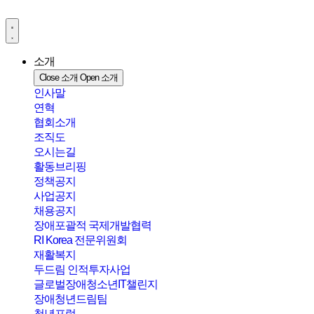
콘
텐
츠
로
소개
건
Close 소개
Open 소개
너
인사말
뛰
연혁
기
협회소개
조직도
오시는길
활동브리핑
정책공지
사업공지
채용공지
장애포괄적 국제개발협력
RI Korea 전문위원회
재활복지
두드림 인적투자사업
글로벌장애청소년IT챌린지
장애청년드림팀
청년포럼