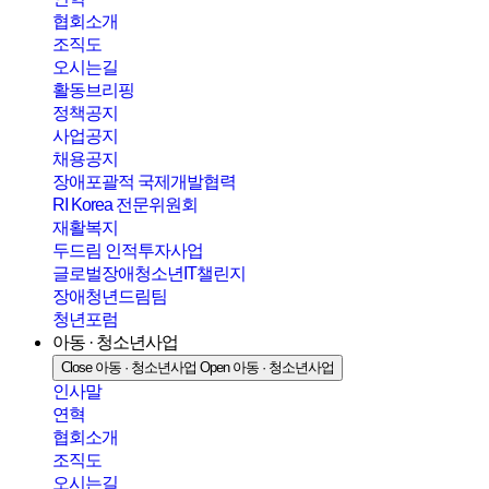
협회소개
조직도
오시는길
활동브리핑
정책공지
사업공지
채용공지
장애포괄적 국제개발협력
RI Korea 전문위원회
재활복지
두드림 인적투자사업
글로벌장애청소년IT챌린지
장애청년드림팀
청년포럼
아동 · 청소년사업
Close 아동 · 청소년사업
Open 아동 · 청소년사업
인사말
연혁
협회소개
조직도
오시는길