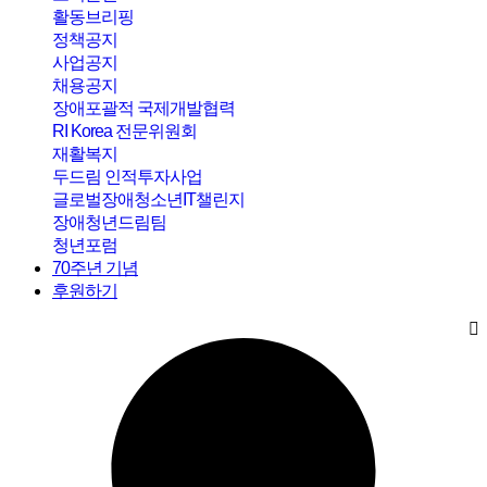
활동브리핑
정책공지
사업공지
채용공지
장애포괄적 국제개발협력
RI Korea 전문위원회
재활복지
두드림 인적투자사업
글로벌장애청소년IT챌린지
장애청년드림팀
청년포럼
70주년 기념
후원하기