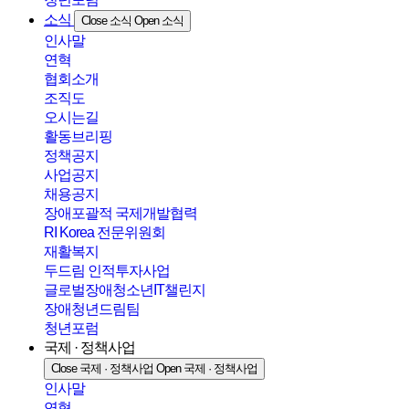
소식
Close 소식
Open 소식
인사말
연혁
협회소개
조직도
오시는길
활동브리핑
정책공지
사업공지
채용공지
장애포괄적 국제개발협력
RI Korea 전문위원회
재활복지
두드림 인적투자사업
글로벌장애청소년IT챌린지
장애청년드림팀
청년포럼
국제 · 정책사업
Close 국제 · 정책사업
Open 국제 · 정책사업
인사말
연혁