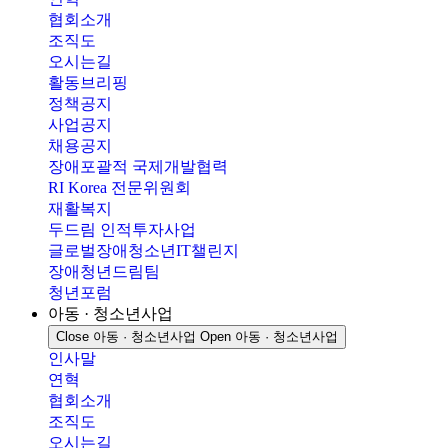
협회소개
조직도
오시는길
활동브리핑
정책공지
사업공지
채용공지
장애포괄적 국제개발협력
RI Korea 전문위원회
재활복지
두드림 인적투자사업
글로벌장애청소년IT챌린지
장애청년드림팀
청년포럼
아동 · 청소년사업
Close 아동 · 청소년사업
Open 아동 · 청소년사업
인사말
연혁
협회소개
조직도
오시는길