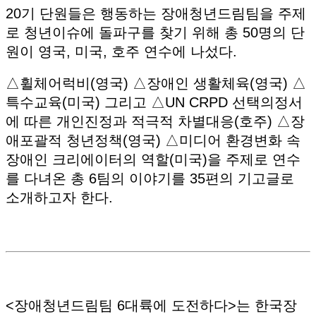
20기 단원들은 행동하는 장애청년드림팀을 주제
로 청년이슈에 돌파구를 찾기 위해 총 50명의 단
원이 영국, 미국, 호주 연수에 나섰다.
△휠체어럭비(영국) △장애인 생활체육(영국) △
특수교육(미국) 그리고 △UN CRPD 선택의정서
에 따른 개인진정과 적극적 차별대응(호주) △장
애포괄적 청년정책(영국) △미디어 환경변화 속
장애인 크리에이터의 역할(미국)을 주제로 연수
를 다녀온 총 6팀의 이야기를 35편의 기고글로
소개하고자 한다.
<장애청년드림팀 6대륙에 도전하다>는 한국장