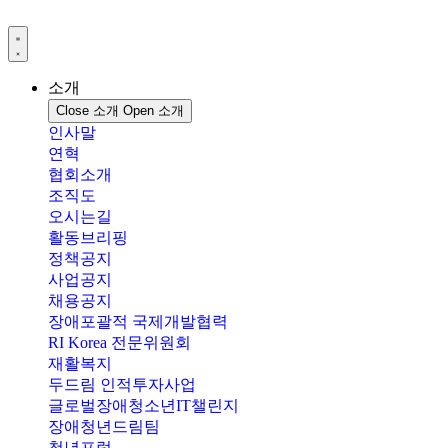
콘
텐
츠
로
소개
건
Close 소개
Open 소개
너
인사말
뛰
연혁
기
협회소개
조직도
오시는길
활동브리핑
정책공지
사업공지
채용공지
장애포괄적 국제개발협력
RI Korea 전문위원회
재활복지
두드림 인적투자사업
글로벌장애청소년IT챌린지
장애청년드림팀
청년포럼