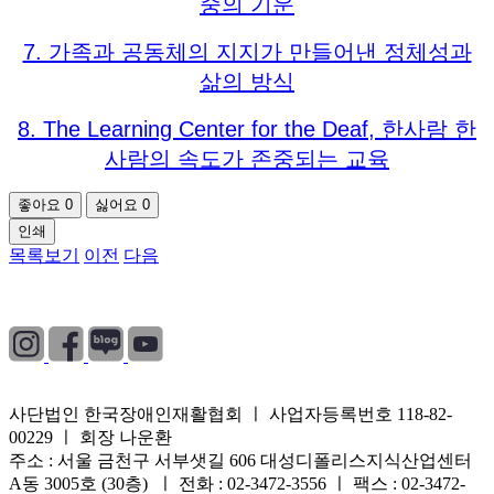
중의 기운
7. 가족과 공동체의 지지가 만들어낸 정체성과
삶의 방식
8. The Learning Center for the Deaf, 한사람 한
사람의 속도가 존중되는 교육
좋아요
0
싫어요
0
인쇄
목록보기
이전
다음
개인정보처리방침
|
이용약관
|
이메일무단수집거부
사단법인 한국장애인재활협회 ㅣ 사업자등록번호 118-82-
00229 ㅣ 회장 나운환
주소 : 서울 금천구 서부샛길 606 대성디폴리스지식산업센터
A동 3005호 (30층) ㅣ 전화 : 02-3472-3556 ㅣ 팩스 : 02-3472-