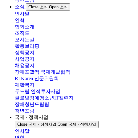
소식
Close 소식
Open 소식
인사말
연혁
협회소개
조직도
오시는길
활동브리핑
정책공지
사업공지
채용공지
장애포괄적 국제개발협력
RI Korea 전문위원회
재활복지
두드림 인적투자사업
글로벌장애청소년IT챌린지
장애청년드림팀
청년포럼
국제 · 정책사업
Close 국제 · 정책사업
Open 국제 · 정책사업
인사말
연혁