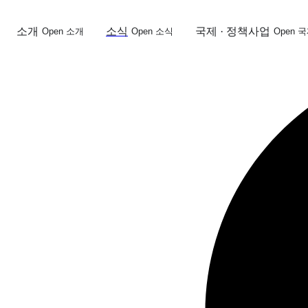
콘
텐
소개
소식
국제 · 정책사업
Open 소개
Open 소식
Open 
츠
로
건
너
뛰
기