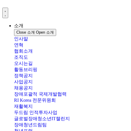
콘
텐
츠
로
소개
건
Close 소개
Open 소개
너
인사말
뛰
연혁
기
협회소개
조직도
오시는길
활동브리핑
정책공지
사업공지
채용공지
장애포괄적 국제개발협력
RI Korea 전문위원회
재활복지
두드림 인적투자사업
글로벌장애청소년IT챌린지
장애청년드림팀
청년포럼