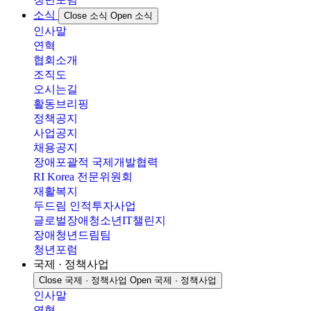
소식
Close 소식
Open 소식
인사말
연혁
협회소개
조직도
오시는길
활동브리핑
정책공지
사업공지
채용공지
장애포괄적 국제개발협력
RI Korea 전문위원회
재활복지
두드림 인적투자사업
글로벌장애청소년IT챌린지
장애청년드림팀
청년포럼
국제 · 정책사업
Close 국제 · 정책사업
Open 국제 · 정책사업
인사말
연혁