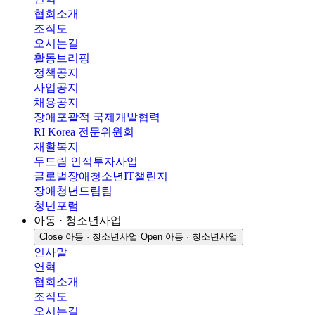
협회소개
조직도
오시는길
활동브리핑
정책공지
사업공지
채용공지
장애포괄적 국제개발협력
RI Korea 전문위원회
재활복지
두드림 인적투자사업
글로벌장애청소년IT챌린지
장애청년드림팀
청년포럼
아동 · 청소년사업
Close 아동 · 청소년사업
Open 아동 · 청소년사업
인사말
연혁
협회소개
조직도
오시는길