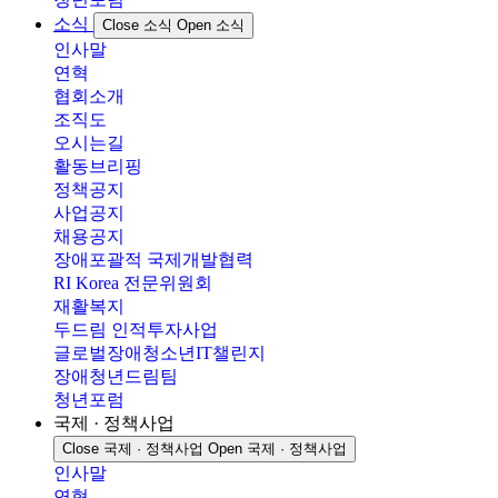
소식
Close 소식
Open 소식
인사말
연혁
협회소개
조직도
오시는길
활동브리핑
정책공지
사업공지
채용공지
장애포괄적 국제개발협력
RI Korea 전문위원회
재활복지
두드림 인적투자사업
글로벌장애청소년IT챌린지
장애청년드림팀
청년포럼
국제 · 정책사업
Close 국제 · 정책사업
Open 국제 · 정책사업
인사말
연혁