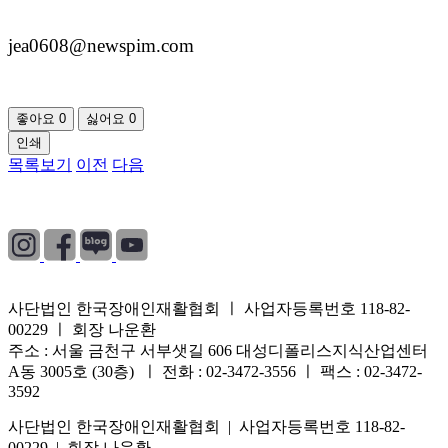
jea0608@newspim.com
좋아요
0
싫어요
0
인쇄
목록보기
이전
다음
개인정보처리방침
|
이용약관
|
이메일무단수집거부
사단법인 한국장애인재활협회 ㅣ 사업자등록번호 118-82-
00229 ㅣ 회장 나운환
주소 : 서울 금천구 서부샛길 606 대성디폴리스지식산업센터
A동 3005호 (30층) ㅣ 전화 : 02-3472-3556 ㅣ 팩스 : 02-3472-
3592
사단법인 한국장애인재활협회 | 사업자등록번호 118-82-
00229 | 회장 나운환