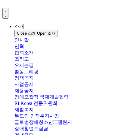
콘
텐
츠
로
소개
건
Close 소개
Open 소개
너
인사말
뛰
연혁
기
협회소개
조직도
오시는길
활동브리핑
정책공지
사업공지
채용공지
장애포괄적 국제개발협력
RI Korea 전문위원회
재활복지
두드림 인적투자사업
글로벌장애청소년IT챌린지
장애청년드림팀
청년포럼