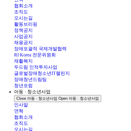
협회소개
조직도
오시는길
활동브리핑
정책공지
사업공지
채용공지
장애포괄적 국제개발협력
RI Korea 전문위원회
재활복지
두드림 인적투자사업
글로벌장애청소년IT챌린지
장애청년드림팀
청년포럼
아동 · 청소년사업
Close 아동 · 청소년사업
Open 아동 · 청소년사업
인사말
연혁
협회소개
조직도
오시는길