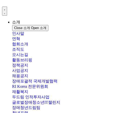
콘
텐
츠
로
소개
건
Close 소개
Open 소개
너
인사말
뛰
연혁
기
협회소개
조직도
오시는길
활동브리핑
정책공지
사업공지
채용공지
장애포괄적 국제개발협력
RI Korea 전문위원회
재활복지
두드림 인적투자사업
글로벌장애청소년IT챌린지
장애청년드림팀
청년포럼