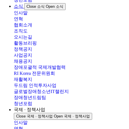
소식
Close 소식
Open 소식
인사말
연혁
협회소개
조직도
오시는길
활동브리핑
정책공지
사업공지
채용공지
장애포괄적 국제개발협력
RI Korea 전문위원회
재활복지
두드림 인적투자사업
글로벌장애청소년IT챌린지
장애청년드림팀
청년포럼
국제 · 정책사업
Close 국제 · 정책사업
Open 국제 · 정책사업
인사말
연혁