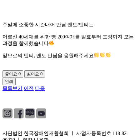
주말에 소중한 시간내어 만남 멘토/멘티는
어르신 40세대를 위한 빵 200여개를 발효부터 포장까지 모든
과정을 함께했습니다
앞으로의 멘티, 멘토 만남을 응원해주세요
좋아요
0
싫어요
0
인쇄
목록보기
이전
다음
개인정보처리방침
|
이용약관
|
이메일무단수집거부
사단법인 한국장애인재활협회 ㅣ 사업자등록번호 118-82-
00229 ㅣ 회장 나운환