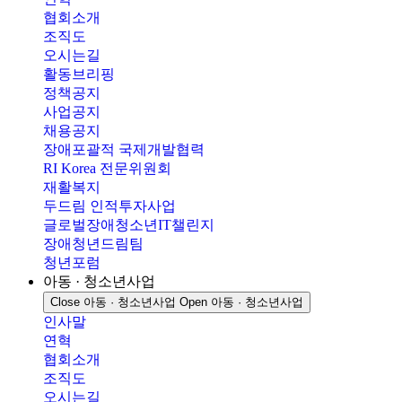
협회소개
조직도
오시는길
활동브리핑
정책공지
사업공지
채용공지
장애포괄적 국제개발협력
RI Korea 전문위원회
재활복지
두드림 인적투자사업
글로벌장애청소년IT챌린지
장애청년드림팀
청년포럼
아동 · 청소년사업
Close 아동 · 청소년사업
Open 아동 · 청소년사업
인사말
연혁
협회소개
조직도
오시는길