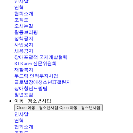
인사말
연혁
협회소개
조직도
오시는길
활동브리핑
정책공지
사업공지
채용공지
장애포괄적 국제개발협력
RI Korea 전문위원회
재활복지
두드림 인적투자사업
글로벌장애청소년IT챌린지
장애청년드림팀
청년포럼
아동 · 청소년사업
Close 아동 · 청소년사업
Open 아동 · 청소년사업
인사말
연혁
협회소개
조직도