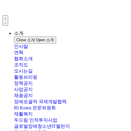
콘
텐
츠
로
건
소개
너
Close 소개
Open 소개
뛰
인사말
기
연혁
협회소개
조직도
오시는길
활동브리핑
정책공지
사업공지
채용공지
장애포괄적 국제개발협력
RI Korea 전문위원회
재활복지
두드림 인적투자사업
글로벌장애청소년IT챌린지