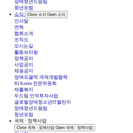
장애청년드림팀
청년포럼
소식
Close 소식
Open 소식
인사말
연혁
협회소개
조직도
오시는길
활동브리핑
정책공지
사업공지
채용공지
장애포괄적 국제개발협력
RI Korea 전문위원회
재활복지
두드림 인적투자사업
글로벌장애청소년IT챌린지
장애청년드림팀
청년포럼
국제 · 정책사업
Close 국제 · 정책사업
Open 국제 · 정책사업