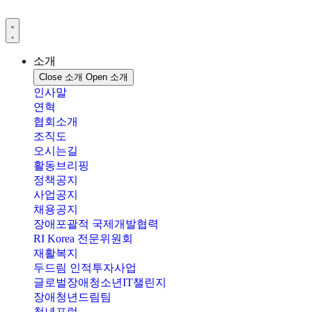
콘
텐
츠
로
소개
건
Close 소개
Open 소개
너
인사말
뛰
연혁
기
협회소개
조직도
오시는길
활동브리핑
정책공지
사업공지
채용공지
장애포괄적 국제개발협력
RI Korea 전문위원회
재활복지
두드림 인적투자사업
글로벌장애청소년IT챌린지
장애청년드림팀
청년포럼