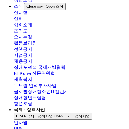
소식
Close 소식
Open 소식
인사말
연혁
협회소개
조직도
오시는길
활동브리핑
정책공지
사업공지
채용공지
장애포괄적 국제개발협력
RI Korea 전문위원회
재활복지
두드림 인적투자사업
글로벌장애청소년IT챌린지
장애청년드림팀
청년포럼
국제 · 정책사업
Close 국제 · 정책사업
Open 국제 · 정책사업
인사말
연혁