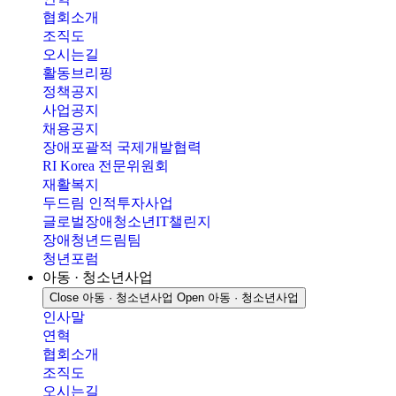
협회소개
조직도
오시는길
활동브리핑
정책공지
사업공지
채용공지
장애포괄적 국제개발협력
RI Korea 전문위원회
재활복지
두드림 인적투자사업
글로벌장애청소년IT챌린지
장애청년드림팀
청년포럼
아동 · 청소년사업
Close 아동 · 청소년사업
Open 아동 · 청소년사업
인사말
연혁
협회소개
조직도
오시는길