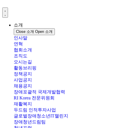
콘
텐
츠
로
소개
건
Close 소개
Open 소개
너
인사말
뛰
연혁
기
협회소개
조직도
오시는길
활동브리핑
정책공지
사업공지
채용공지
장애포괄적 국제개발협력
RI Korea 전문위원회
재활복지
두드림 인적투자사업
글로벌장애청소년IT챌린지
장애청년드림팀
청년포럼