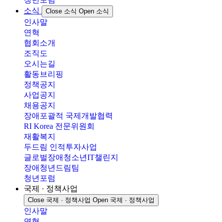
소식
Close 소식
Open 소식
인사말
연혁
협회소개
조직도
오시는길
활동브리핑
정책공지
사업공지
채용공지
장애포괄적 국제개발협력
RI Korea 전문위원회
재활복지
두드림 인적투자사업
글로벌장애청소년IT챌린지
장애청년드림팀
청년포럼
국제 · 정책사업
Close 국제 · 정책사업
Open 국제 · 정책사업
인사말
연혁