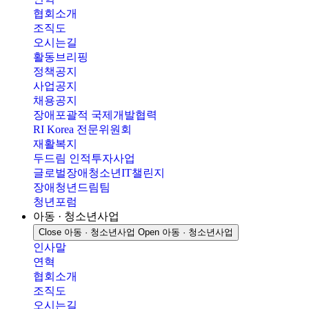
협회소개
조직도
오시는길
활동브리핑
정책공지
사업공지
채용공지
장애포괄적 국제개발협력
RI Korea 전문위원회
재활복지
두드림 인적투자사업
글로벌장애청소년IT챌린지
장애청년드림팀
청년포럼
아동 · 청소년사업
Close 아동 · 청소년사업
Open 아동 · 청소년사업
인사말
연혁
협회소개
조직도
오시는길