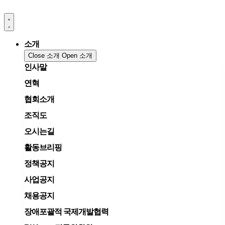
콘
텐
츠
로
소개
건
Close 소개
Open 소개
너
인사말
뛰
기
연혁
협회소개
조직도
오시는길
활동브리핑
정책공지
사업공지
채용공지
장애포괄적 국제개발협력