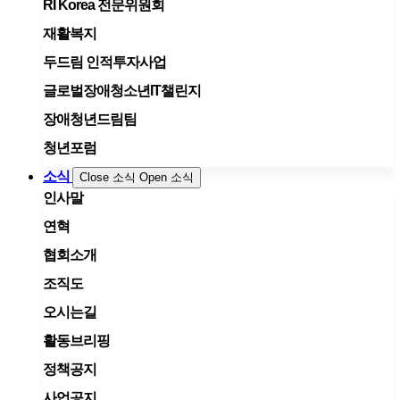
RI Korea 전문위원회
재활복지
두드림 인적투자사업
글로벌장애청소년IT챌린지
장애청년드림팀
청년포럼
소식
Close 소식
Open 소식
인사말
연혁
협회소개
조직도
오시는길
활동브리핑
정책공지
사업공지