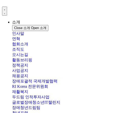
콘
텐
츠
로
소개
건
Close 소개
Open 소개
너
인사말
뛰
연혁
기
협회소개
조직도
오시는길
활동브리핑
정책공지
사업공지
채용공지
장애포괄적 국제개발협력
RI Korea 전문위원회
재활복지
두드림 인적투자사업
글로벌장애청소년IT챌린지
장애청년드림팀
청년포럼