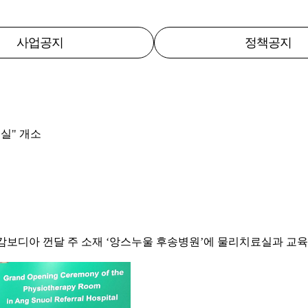
사업공지
정책공지
실" 개소
캄보디아 껀달 주 소재 ‘앙스누울 후송병원’에 물리치료실과 교육실