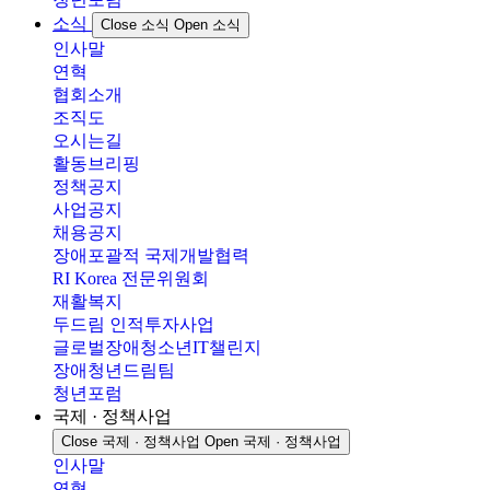
소식
Close 소식
Open 소식
인사말
연혁
협회소개
조직도
오시는길
활동브리핑
정책공지
사업공지
채용공지
장애포괄적 국제개발협력
RI Korea 전문위원회
재활복지
두드림 인적투자사업
글로벌장애청소년IT챌린지
장애청년드림팀
청년포럼
국제 · 정책사업
Close 국제 · 정책사업
Open 국제 · 정책사업
인사말
연혁