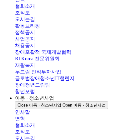
협회소개
조직도
오시는길
활동브리핑
정책공지
사업공지
채용공지
장애포괄적 국제개발협력
RI Korea 전문위원회
재활복지
두드림 인적투자사업
글로벌장애청소년IT챌린지
장애청년드림팀
청년포럼
아동 · 청소년사업
Close 아동 · 청소년사업
Open 아동 · 청소년사업
인사말
연혁
협회소개
조직도
오시는길