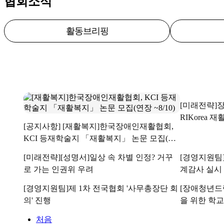
협회소식
활동브리핑
[미래전략]장
RIKorea 
[공지사항] [재활복지]한국장애인재활협회,
KCI 등재학술지 「재활복지」 논문 모집(연
장 ~8/10)
[미래전략][성명서]일상 속 차별 인정? 거꾸
[경영지원팀
로 가는 인권위 우려
계감사 실시
[경영지원팀]제 1차 전국협회 '사무총장단 회
[장애청년드
의' 진행
을 위한 학교
가다
처음