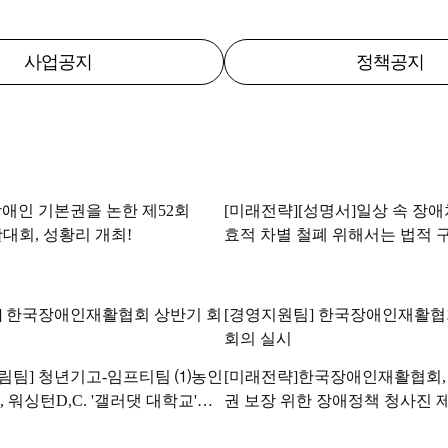
사업공지
정책공지
애인 기본권을 논한 제52회
[미래전략][성명서]일상 속 장애
재활대회, 성황리 개최!
효적 차별 철폐 위해서는 법적 
야!
] 한국장애인재활협회 상반기 회
[경영지원팀] 한국장애인재활협회
회의 실시
림팀] 청년기고-임프티팀 ⑴농인
[미래전략]한국장애인재활협회,
, 워싱턴D,C. '갤러댓 대학교'에
권 보장 위한 장애정책 청사진 