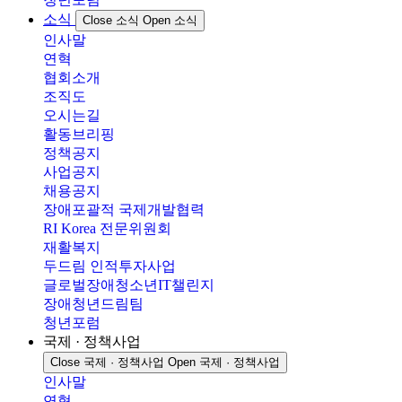
소식
Close 소식
Open 소식
인사말
연혁
협회소개
조직도
오시는길
활동브리핑
정책공지
사업공지
채용공지
장애포괄적 국제개발협력
RI Korea 전문위원회
재활복지
두드림 인적투자사업
글로벌장애청소년IT챌린지
장애청년드림팀
청년포럼
국제 · 정책사업
Close 국제 · 정책사업
Open 국제 · 정책사업
인사말
연혁