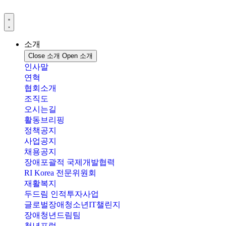
콘
텐
츠
로
소개
건
Close 소개
Open 소개
너
인사말
뛰
연혁
기
협회소개
조직도
오시는길
활동브리핑
정책공지
사업공지
채용공지
장애포괄적 국제개발협력
RI Korea 전문위원회
재활복지
두드림 인적투자사업
글로벌장애청소년IT챌린지
장애청년드림팀
청년포럼