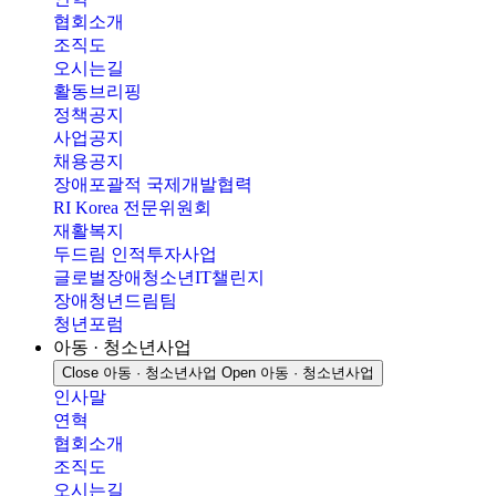
협회소개
조직도
오시는길
활동브리핑
정책공지
사업공지
채용공지
장애포괄적 국제개발협력
RI Korea 전문위원회
재활복지
두드림 인적투자사업
글로벌장애청소년IT챌린지
장애청년드림팀
청년포럼
아동 · 청소년사업
Close 아동 · 청소년사업
Open 아동 · 청소년사업
인사말
연혁
협회소개
조직도
오시는길