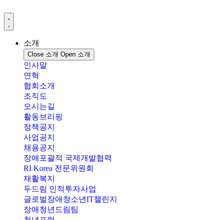
콘
텐
츠
로
소개
건
Close 소개
Open 소개
너
인사말
뛰
연혁
기
협회소개
조직도
오시는길
활동브리핑
정책공지
사업공지
채용공지
장애포괄적 국제개발협력
RI Korea 전문위원회
재활복지
두드림 인적투자사업
글로벌장애청소년IT챌린지
장애청년드림팀
청년포럼