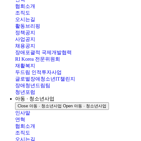
협회소개
조직도
오시는길
활동브리핑
정책공지
사업공지
채용공지
장애포괄적 국제개발협력
RI Korea 전문위원회
재활복지
두드림 인적투자사업
글로벌장애청소년IT챌린지
장애청년드림팀
청년포럼
아동 · 청소년사업
Close 아동 · 청소년사업
Open 아동 · 청소년사업
인사말
연혁
협회소개
조직도
오시는길