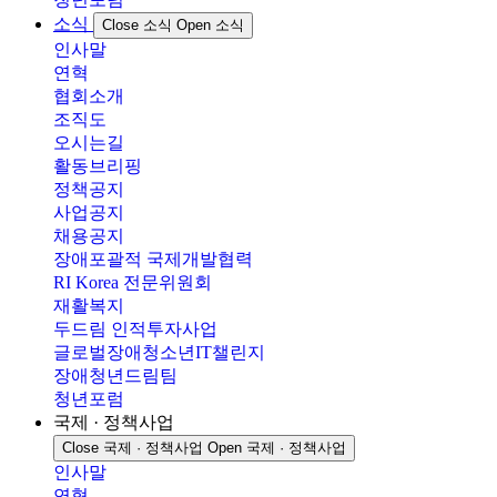
소식
Close 소식
Open 소식
인사말
연혁
협회소개
조직도
오시는길
활동브리핑
정책공지
사업공지
채용공지
장애포괄적 국제개발협력
RI Korea 전문위원회
재활복지
두드림 인적투자사업
글로벌장애청소년IT챌린지
장애청년드림팀
청년포럼
국제 · 정책사업
Close 국제 · 정책사업
Open 국제 · 정책사업
인사말
연혁