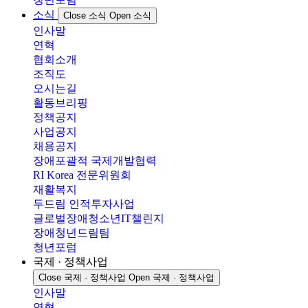
소식
Close 소식
Open 소식
인사말
연혁
협회소개
조직도
오시는길
활동브리핑
정책공지
사업공지
채용공지
장애포괄적 국제개발협력
RI Korea 전문위원회
재활복지
두드림 인적투자사업
글로벌장애청소년IT챌린지
장애청년드림팀
청년포럼
국제 · 정책사업
Close 국제 · 정책사업
Open 국제 · 정책사업
인사말
연혁