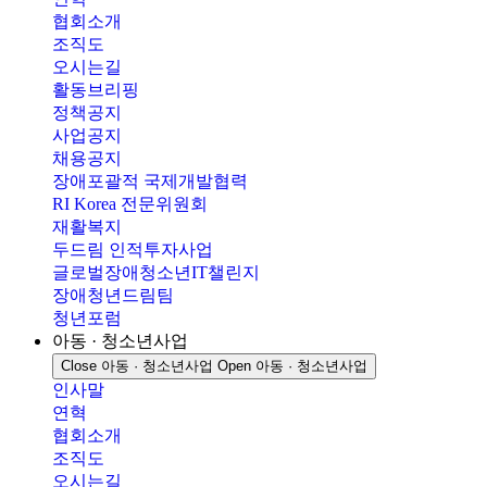
협회소개
조직도
오시는길
활동브리핑
정책공지
사업공지
채용공지
장애포괄적 국제개발협력
RI Korea 전문위원회
재활복지
두드림 인적투자사업
글로벌장애청소년IT챌린지
장애청년드림팀
청년포럼
아동 · 청소년사업
Close 아동 · 청소년사업
Open 아동 · 청소년사업
인사말
연혁
협회소개
조직도
오시는길