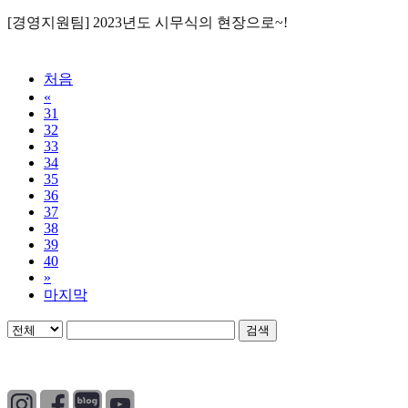
[경영지원팀] 2023년도 시무식의 현장으로~!
처음
«
31
32
33
34
35
36
37
38
39
40
»
마지막
검색
개인정보처리방침
|
이용약관
|
이메일무단수집거부