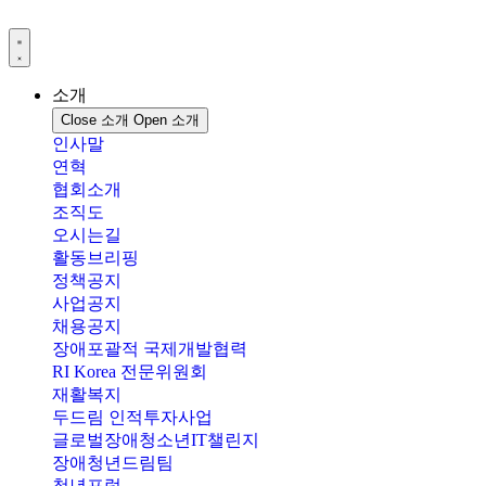
콘
텐
츠
로
소개
건
Close 소개
Open 소개
너
인사말
뛰
연혁
기
협회소개
조직도
오시는길
활동브리핑
정책공지
사업공지
채용공지
장애포괄적 국제개발협력
RI Korea 전문위원회
재활복지
두드림 인적투자사업
글로벌장애청소년IT챌린지
장애청년드림팀
청년포럼