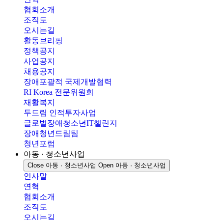
협회소개
조직도
오시는길
활동브리핑
정책공지
사업공지
채용공지
장애포괄적 국제개발협력
RI Korea 전문위원회
재활복지
두드림 인적투자사업
글로벌장애청소년IT챌린지
장애청년드림팀
청년포럼
아동 · 청소년사업
Close 아동 · 청소년사업
Open 아동 · 청소년사업
인사말
연혁
협회소개
조직도
오시는길