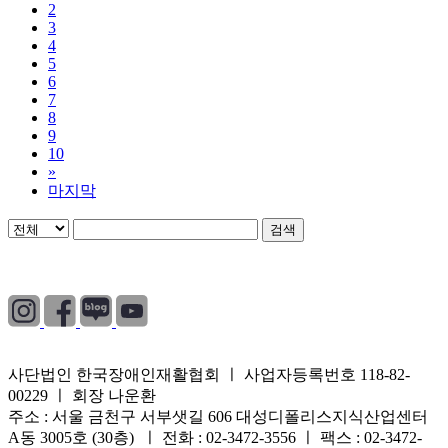
2
3
4
5
6
7
8
9
10
»
마지막
검색
개인정보처리방침
|
이용약관
|
이메일무단수집거부
사단법인 한국장애인재활협회 ㅣ 사업자등록번호 118-82-
00229 ㅣ 회장 나운환
주소 : 서울 금천구 서부샛길 606 대성디폴리스지식산업센터
A동 3005호 (30층) ㅣ 전화 : 02-3472-3556 ㅣ 팩스 : 02-3472-