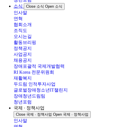
소식
Close 소식
Open 소식
인사말
연혁
협회소개
조직도
오시는길
활동브리핑
정책공지
사업공지
채용공지
장애포괄적 국제개발협력
RI Korea 전문위원회
재활복지
두드림 인적투자사업
글로벌장애청소년IT챌린지
장애청년드림팀
청년포럼
국제 · 정책사업
Close 국제 · 정책사업
Open 국제 · 정책사업
인사말
연혁