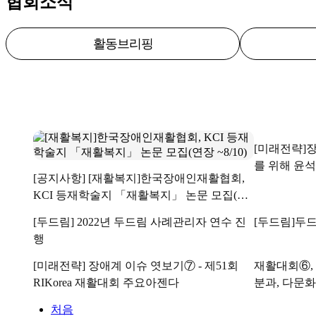
협회소식
활동브리핑
[미래전략]
를 위해 윤
[공지사항] [재활복지]한국장애인재활협회,
KCI 등재학술지 「재활복지」 논문 모집(연
장 ~8/10)
[두드림] 2022년 두드림 사례관리자 연수 진
[두드림]두
행
[미래전략] 장애계 이슈 엿보기⑦ - 제51회
재활대회⑥, 
RIKorea 재활대회 주요아젠다
분과, 다문
처음