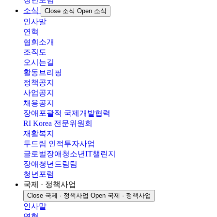
소식
Close 소식
Open 소식
인사말
연혁
협회소개
조직도
오시는길
활동브리핑
정책공지
사업공지
채용공지
장애포괄적 국제개발협력
RI Korea 전문위원회
재활복지
두드림 인적투자사업
글로벌장애청소년IT챌린지
장애청년드림팀
청년포럼
국제 · 정책사업
Close 국제 · 정책사업
Open 국제 · 정책사업
인사말
연혁