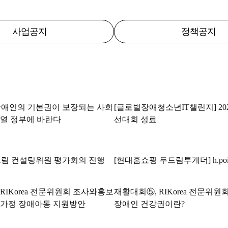
사업공지
정책공지
장애인의 기본권이 보장되는 사회
[글로벌장애청소년IT챌린지] 2022
석열 정부에 바란다
선대회 성료
드림 컨설팅위원 평가회의 진행
[현대홈쇼핑 두드림투게더] h.poi
RIKorea 전문위원회 조사와홍보
재활대회⑤, RIKorea 전문위원
화가정 장애아동 지원방안
장애인 건강권이란?