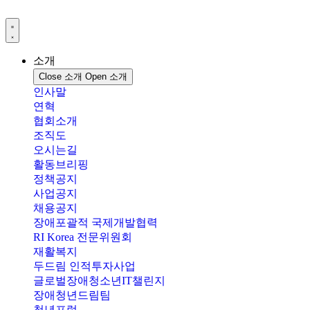
콘
텐
츠
로
소개
건
Close 소개
Open 소개
너
인사말
뛰
연혁
기
협회소개
조직도
오시는길
활동브리핑
정책공지
사업공지
채용공지
장애포괄적 국제개발협력
RI Korea 전문위원회
재활복지
두드림 인적투자사업
글로벌장애청소년IT챌린지
장애청년드림팀
청년포럼