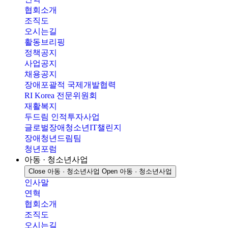
협회소개
조직도
오시는길
활동브리핑
정책공지
사업공지
채용공지
장애포괄적 국제개발협력
RI Korea 전문위원회
재활복지
두드림 인적투자사업
글로벌장애청소년IT챌린지
장애청년드림팀
청년포럼
아동 · 청소년사업
Close 아동 · 청소년사업
Open 아동 · 청소년사업
인사말
연혁
협회소개
조직도
오시는길