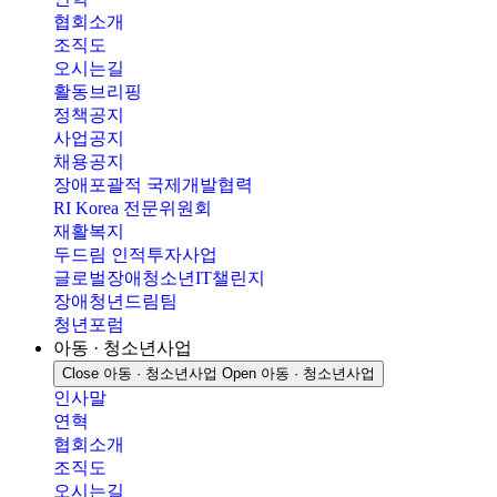
협회소개
조직도
오시는길
활동브리핑
정책공지
사업공지
채용공지
장애포괄적 국제개발협력
RI Korea 전문위원회
재활복지
두드림 인적투자사업
글로벌장애청소년IT챌린지
장애청년드림팀
청년포럼
아동 · 청소년사업
Close 아동 · 청소년사업
Open 아동 · 청소년사업
인사말
연혁
협회소개
조직도
오시는길