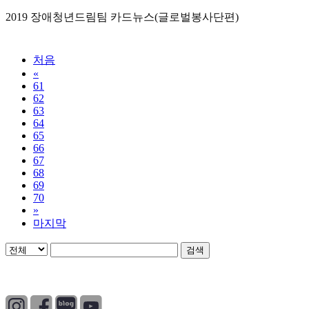
2019 장애청년드림팀 카드뉴스(글로벌봉사단편)
처음
«
61
62
63
64
65
66
67
68
69
70
»
마지막
검색
개인정보처리방침
|
이용약관
|
이메일무단수집거부