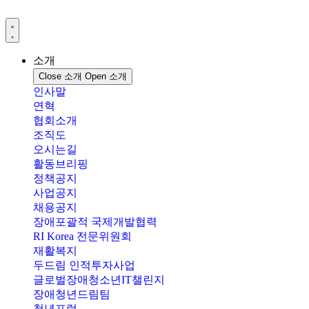
콘
텐
츠
로
소개
건
Close 소개
Open 소개
너
인사말
뛰
연혁
기
협회소개
조직도
오시는길
활동브리핑
정책공지
사업공지
채용공지
장애포괄적 국제개발협력
RI Korea 전문위원회
재활복지
두드림 인적투자사업
글로벌장애청소년IT챌린지
장애청년드림팀
청년포럼