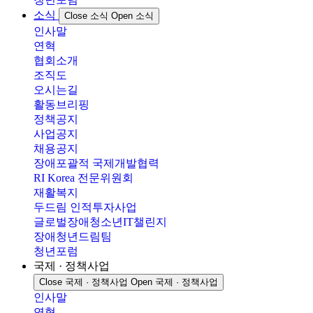
소식
Close 소식
Open 소식
인사말
연혁
협회소개
조직도
오시는길
활동브리핑
정책공지
사업공지
채용공지
장애포괄적 국제개발협력
RI Korea 전문위원회
재활복지
두드림 인적투자사업
글로벌장애청소년IT챌린지
장애청년드림팀
청년포럼
국제 · 정책사업
Close 국제 · 정책사업
Open 국제 · 정책사업
인사말
연혁