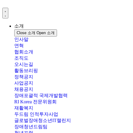
콘
텐
츠
로
소개
건
Close 소개
Open 소개
너
인사말
뛰
연혁
기
협회소개
조직도
오시는길
활동브리핑
정책공지
사업공지
채용공지
장애포괄적 국제개발협력
RI Korea 전문위원회
재활복지
두드림 인적투자사업
글로벌장애청소년IT챌린지
장애청년드림팀
청년포럼