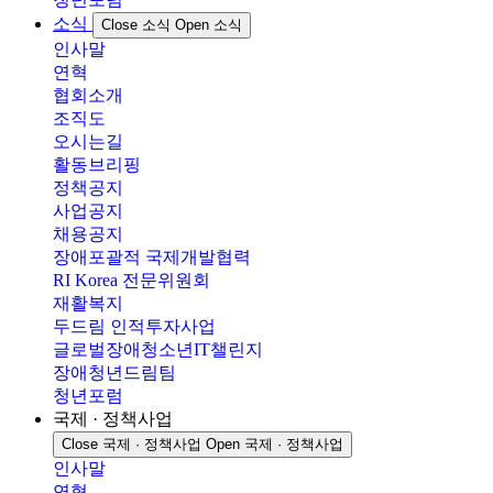
소식
Close 소식
Open 소식
인사말
연혁
협회소개
조직도
오시는길
활동브리핑
정책공지
사업공지
채용공지
장애포괄적 국제개발협력
RI Korea 전문위원회
재활복지
두드림 인적투자사업
글로벌장애청소년IT챌린지
장애청년드림팀
청년포럼
국제 · 정책사업
Close 국제 · 정책사업
Open 국제 · 정책사업
인사말
연혁