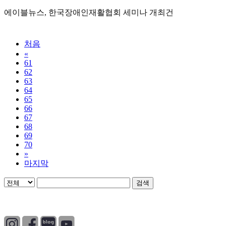
에이블뉴스, 한국장애인재활협회 세미나 개최건
처음
«
61
62
63
64
65
66
67
68
69
70
»
마지막
검색
개인정보처리방침
|
이용약관
|
이메일무단수집거부