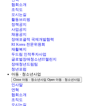
협회소개
조직도
오시는길
활동브리핑
정책공지
사업공지
채용공지
장애포괄적 국제개발협력
RI Korea 전문위원회
재활복지
두드림 인적투자사업
글로벌장애청소년IT챌린지
장애청년드림팀
청년포럼
아동 · 청소년사업
Close 아동 · 청소년사업
Open 아동 · 청소년사업
인사말
연혁
협회소개
조직도
오시는길