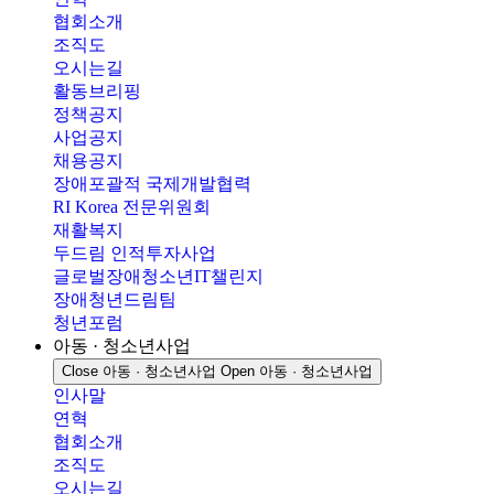
협회소개
조직도
오시는길
활동브리핑
정책공지
사업공지
채용공지
장애포괄적 국제개발협력
RI Korea 전문위원회
재활복지
두드림 인적투자사업
글로벌장애청소년IT챌린지
장애청년드림팀
청년포럼
아동 · 청소년사업
Close 아동 · 청소년사업
Open 아동 · 청소년사업
인사말
연혁
협회소개
조직도
오시는길