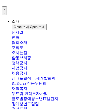
콘
텐
츠
로
소개
건
Close 소개
Open 소개
너
인사말
뛰
연혁
기
협회소개
조직도
오시는길
활동브리핑
정책공지
사업공지
채용공지
장애포괄적 국제개발협력
RI Korea 전문위원회
재활복지
두드림 인적투자사업
글로벌장애청소년IT챌린지
장애청년드림팀
청년포럼