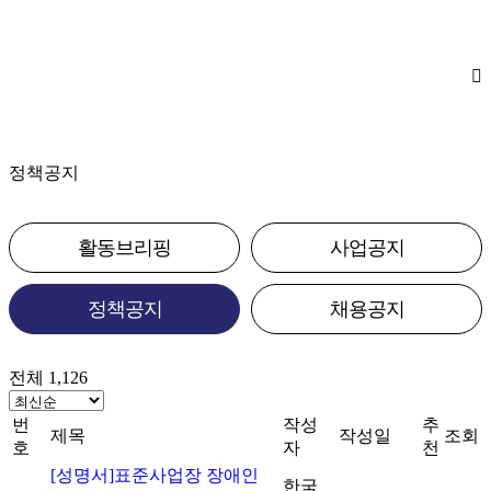
정책공지
활동브리핑
사업공지
정책공지
채용공지
전체 1,126
번
작성
추
제목
작성일
조회
호
자
천
[성명서]표준사업장 장애인
한국