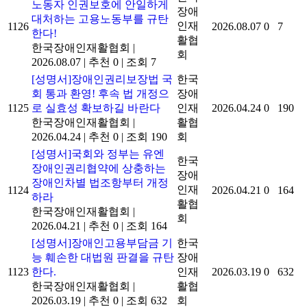
노동자 인권보호에 안일하게
장애
대처하는 고용노동부를 규탄
인재
1126
2026.08.07
0
7
한다!
활협
한국장애인재활협회
|
회
2026.08.07
|
추천 0
|
조회 7
[성명서]장애인권리보장법 국
한국
회 통과 환영! 후속 법 개정으
장애
1125
로 실효성 확보하길 바란다
인재
2026.04.24
0
190
한국장애인재활협회
|
활협
2026.04.24
|
추천 0
|
조회 190
회
[성명서]국회와 정부는 유엔
한국
장애인권리협약에 상충하는
장애
장애인차별 법조항부터 개정
인재
1124
2026.04.21
0
164
하라
활협
한국장애인재활협회
|
회
2026.04.21
|
추천 0
|
조회 164
[성명서]장애인고용부담금 기
한국
능 훼손한 대법원 판결을 규탄
장애
1123
한다.
인재
2026.03.19
0
632
한국장애인재활협회
|
활협
2026.03.19
|
추천 0
|
조회 632
회