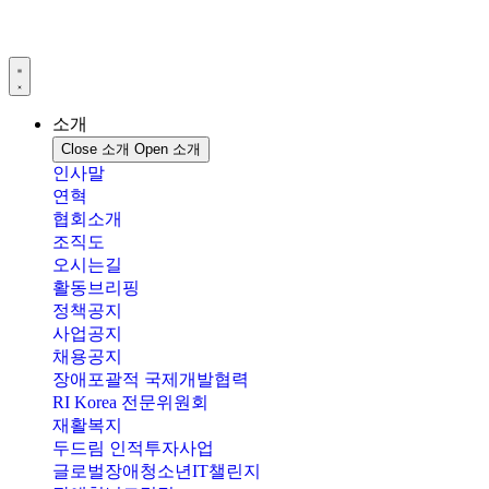
콘
텐
츠
로
건
소개
너
Close 소개
Open 소개
뛰
인사말
기
연혁
협회소개
조직도
오시는길
활동브리핑
정책공지
사업공지
채용공지
장애포괄적 국제개발협력
RI Korea 전문위원회
재활복지
두드림 인적투자사업
글로벌장애청소년IT챌린지