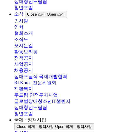
장애청년드림팀
청년포럼
소식
Close 소식
Open 소식
인사말
연혁
협회소개
조직도
오시는길
활동브리핑
정책공지
사업공지
채용공지
장애포괄적 국제개발협력
RI Korea 전문위원회
재활복지
두드림 인적투자사업
글로벌장애청소년IT챌린지
장애청년드림팀
청년포럼
국제 · 정책사업
Close 국제 · 정책사업
Open 국제 · 정책사업