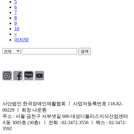
5
6
7
8
9
10
»
마지막
검색
개인정보처리방침
|
이용약관
|
이메일무단수집거부
사단법인 한국장애인재활협회 ㅣ 사업자등록번호 118-82-
00229 ㅣ 회장 나운환
주소 : 서울 금천구 서부샛길 606 대성디폴리스지식산업센터
A동 3005호 (30층) ㅣ 전화 : 02-3472-3556 ㅣ 팩스 : 02-3472-
3592