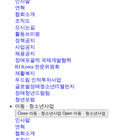
인사말
연혁
협회소개
조직도
오시는길
활동브리핑
정책공지
사업공지
채용공지
장애포괄적 국제개발협력
RI Korea 전문위원회
재활복지
두드림 인적투자사업
글로벌장애청소년IT챌린지
장애청년드림팀
청년포럼
아동 · 청소년사업
Close 아동 · 청소년사업
Open 아동 · 청소년사업
인사말
연혁
협회소개
조직도